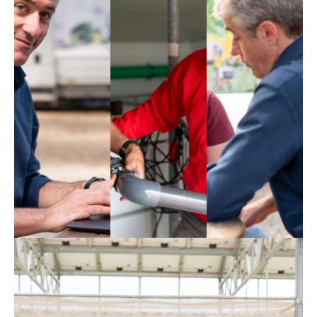
un passo
Thomas
David
piccolo ma
importante
verso una
produzione
alimentare
più
sostenibile.
I quattro moschettieri