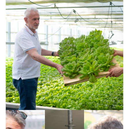
David
Armin
Thomas
SOLOS è
&
&