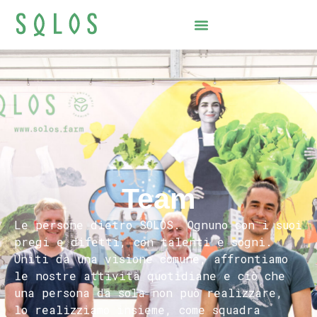
Team
Le persone dietro SOLOS. Ognuno con i suoi
pregi e difetti, con talenti e sogni.
Uniti da una visione comune, affrontiamo
le nostre attività quotidiane e ciò che
una persona da sola non può realizzare,
lo realizziamo insieme, come squadra