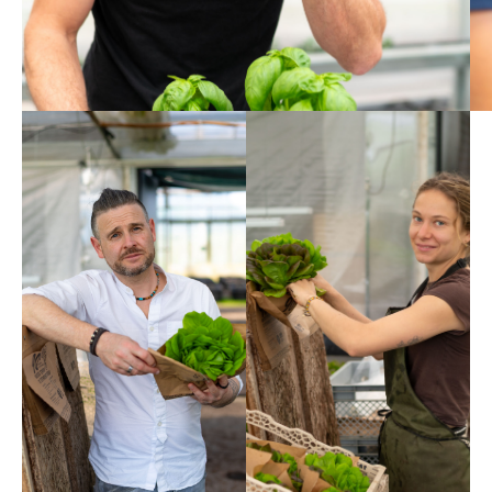
Helmut
Magdalena
Per me SOLOS
Voglio far parte
significa
di
sostenibilità
un’agricoltura
senza moralismi –
lungimirante che
con cuore,
non è solo
cervello e un
sostenibile, ma
messaggio chiaro:
anche innovativa
gli altri
e locale – per
possono parlare,
questo sono in
noi facciamo.
SOLOS.