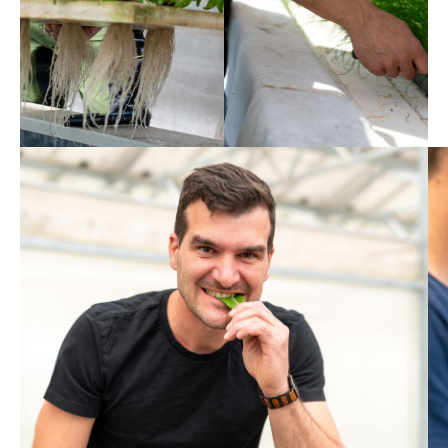
Proprio a questo
sviluppo senza
precedenti
voglio
contribuire con
SOLOS.
Tobias
Tra 15 anni i miei figli adulti mi
guarderanno negli occhi e diranno:
“Papà, hai davvero fatto tutto il
possibile per rendere il nostro mondo
più sostenibile”.