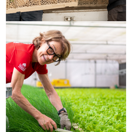
Edith
Sono entusiasta del progetto Solos. E
poi, durante tutto l’anno lavoro
circondata dal vibrante verde, che fa
bene agli occhi e all’anima.