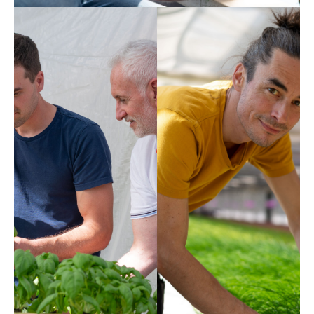
Tobias &
Matthäus
Thomas
Immagina! La
parte
privilegiata
della
popolazione
mondiale è
riuscita, passo
dopo passo, a
porre fine
all’era dello
sfruttamento
irresponsabile
ed entrare in
una nuova era di
rigenerazione
planetaria e
responsabilità.